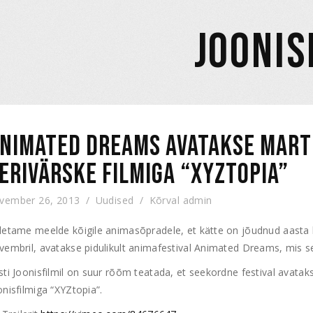
JOONIS
NIMATED DREAMS AVATAKSE MART
ERIVÄRSKE FILMIGA “XYZTOPIA”
vember 26, 2013
Uudised
Kõrval
admin
letame meelde kõigile animasõpradele, et kätte on jõudnud aast
vembril, avatakse pidulikult animafestival Animated Dreams, mis se
sti Joonisfilmil on suur rõõm teatada, et seekordne festival avat
onisfilmiga “XYZtopia”.