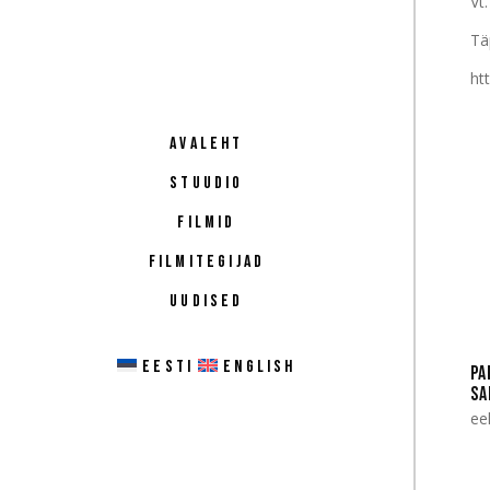
Vt.
Tä
ht
AVALEHT
STUUDIO
FILMID
FILMITEGIJAD
UUDISED
EESTI
ENGLISH
PA
SA
ee