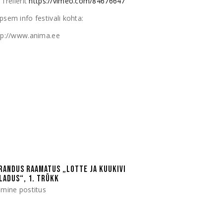
 Treilerit
https://vimeo.com/84676647
psem info festivali kohta:
tp://www.anima.ee
RANDUS RAAMATUS „LOTTE JA KUUKIVI
LADUS“, 1. TRÜKK
lmine postitus