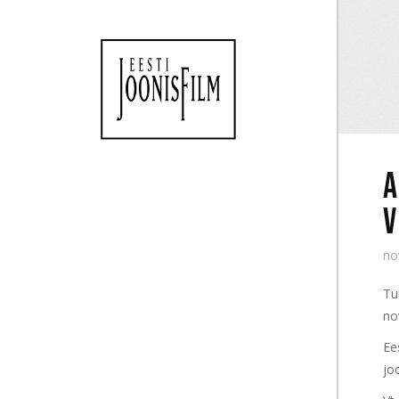
A
V
no
Tu
no
Ee
jo