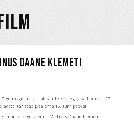
FILM
INUS DAANE KLEMETI
a kõige magusam ja animarohkem aeg. Juba homme, 27.
l aastal tähistab juba oma 15. sünnipäeva!
akse stuudio kõige uuema, Martinus Daane Klemeti